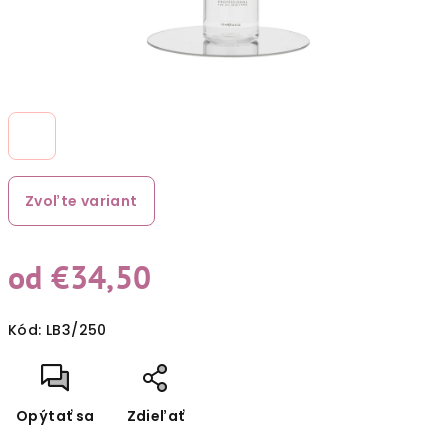
Zvoľte variant
od
€34,50
Jednotková
Kód:
LB3/250
cena:
Opýtať sa
Zdieľať