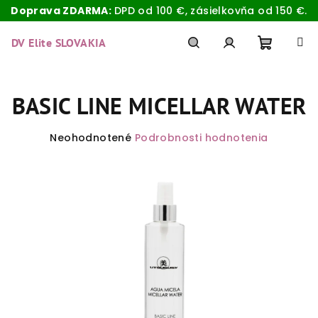
Doprava ZDARMA:
DPD od 100 €, zásielkovňa od 150 €.
Prejsť
na
DV Elite SLOVAKIA
obsah
Nákup
Hľadať
Prihlásenie
BASIC LINE MICELLAR WATER
košík
Priemerné
Neohodnotené
Podrobnosti hodnotenia
hodnotenie
produktu
je
0,0
z
5
hviezdičiek.