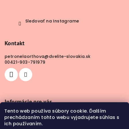
Sledovať na Instagrame
Kontakt
petronelaorthova
@
dvelite-slovakia.sk
00421-903-791979
Informácie pre vás
Tento web používa súbory cookie. Ďalším
Obchodné podmienky
prechádzaním tohto webu vyjadrujete súhlas s
Doprava a platba
ich používaním.