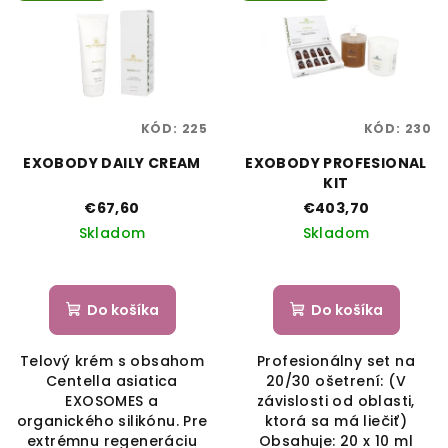
KÓD:
225
KÓD:
230
EXOBODY DAILY CREAM
EXOBODY PROFESIONAL
KIT
€67,60
€403,70
Skladom
Skladom
Do košíka
Do košíka
Telový krém s obsahom
Profesionálny set na
Centella asiatica
20/30 ošetrení: (V
EXOSOMES a
závislosti od oblasti,
organického silikónu. Pre
ktorá sa má liečiť)
extrémnu regeneráciu
Obsahuje: 20 x 10 ml