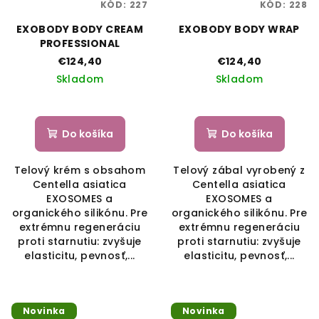
KÓD:
227
KÓD:
228
r
EXOBODY BODY CREAM
EXOBODY BODY WRAP
o
PROFESSIONAL
d
€124,40
€124,40
u
Skladom
Skladom
k
t
o
Do košíka
Do košíka
v
Telový krém s obsahom
Telový zábal vyrobený z
Centella asiatica
Centella asiatica
EXOSOMES a
EXOSOMES a
organického silikónu. Pre
organického silikónu. Pre
extrémnu regeneráciu
extrémnu regeneráciu
proti starnutiu: zvyšuje
proti starnutiu: zvyšuje
elasticitu, pevnosť,...
elasticitu, pevnosť,...
Novinka
Novinka