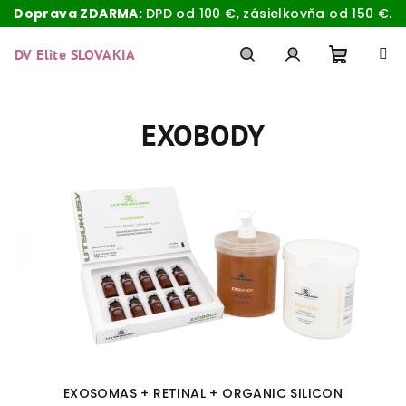
Doprava ZDARMA:
DPD od 100 €, zásielkovňa od 150 €.
Prejsť
na
DV Elite SLOVAKIA
obsah
Nákup
Hľadať
Prihlásenie
EXOBODY
košík
EXOSOMAS + RETINAL + ORGANIC SILICON