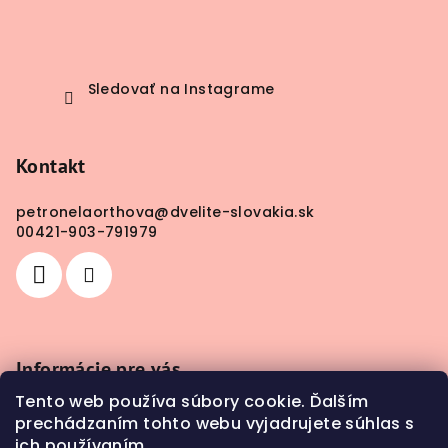
Sledovať na Instagrame
Kontakt
petronelaorthova
@
dvelite-slovakia.sk
00421-903-791979
Informácie pre vás
Tento web používa súbory cookie. Ďalším
Obchodné podmienky
prechádzaním tohto webu vyjadrujete súhlas s
Doprava a platba
ich používaním.