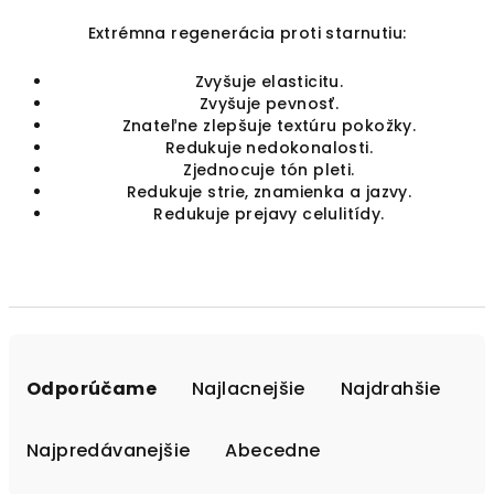
Extrémna regenerácia proti starnutiu:
Zvyšuje elasticitu.
Zvyšuje pevnosť.
Znateľne zlepšuje textúru pokožky.
Redukuje nedokonalosti.
Zjednocuje tón pleti.
Redukuje strie, znamienka a jazvy.
Redukuje prejavy celulitídy.
R
a
Odporúčame
Najlacnejšie
Najdrahšie
d
e
Najpredávanejšie
Abecedne
n