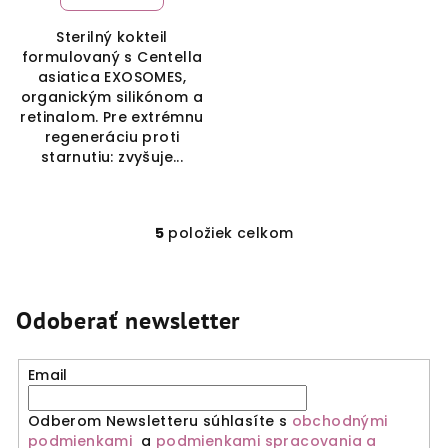
Sterilný kokteil
formulovaný s Centella
asiatica EXOSOMES,
organickým silikónom a
retinalom. Pre extrémnu
regeneráciu proti
starnutiu: zvyšuje...
5
položiek celkom
O
v
l
á
Odoberať newsletter
d
a
Email
c
i
Odberom Newsletteru súhlasíte s
obchodnými
e
podmienkami
a
podmienkami spracovania a