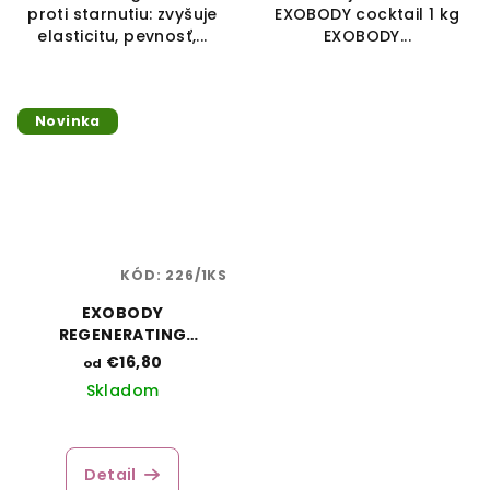
proti starnutiu: zvyšuje
EXOBODY cocktail 1 kg
elasticitu, pevnosť,...
EXOBODY...
Novinka
KÓD:
226/1KS
EXOBODY
REGENERATING
COCKTAIL
€16,80
od
Skladom
Detail