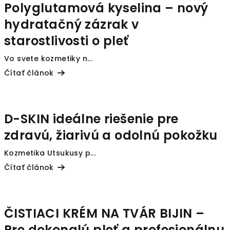
k
Polyglutamová kyselina – nový
o
hydratačný zázrak v
v
starostlivosti o pleť
Vo svete kozmetiky n...
Čítať článok
D-SKIN ideálne riešenie pre
zdravú, žiarivú a odolnú pokožku
Kozmetika Utsukusy p...
Čítať článok
ČISTIACI KRÉM NA TVÁR BIJIN –
Pre dokonalú pleť a profesionálnu