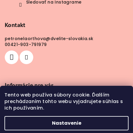
Sledovať na Instagrame
Kontakt
petronelaorthova
@
dvelite-slovakia.sk
00421-903-791979
Informácie pre vás
Tento web používa súbory cookie. Ďalším
Obchodné podmienky
prechádzaním tohto webu vyjadrujete súhlas s
Doprava a platba
ich používaním.
Kontakty
Nastavenie
Copyright 2026
DV Elite SLOVAKIA
. Všetky práva