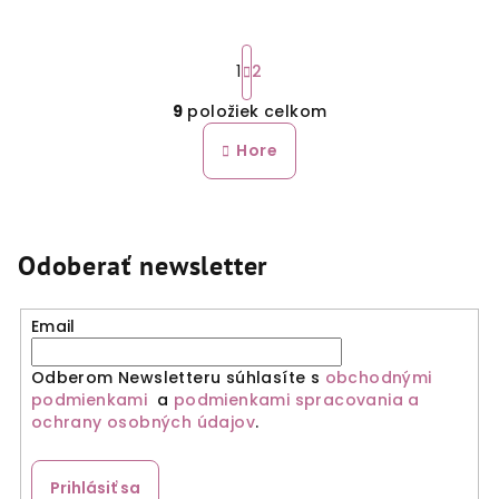
S
t
1
2
r
9
položiek celkom
á
O
n
v
Hore
k
l
o
á
v
a
d
n
a
Odoberať newsletter
i
c
e
i
e
Email
p
r
Odberom Newsletteru súhlasíte s
obchodnými
podmienkami
a
podmienkami spracovania a
v
ochrany osobných údajov
.
k
y
v
Prihlásiť sa