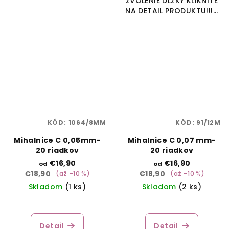
ZVOLENIE DĹŽKY KLIKNITE
NA DETAIL PRODUKTU!!!...
KÓD:
1064/8MM
KÓD:
91/12M
Mihalnice C 0,05mm-
Mihalnice C 0,07 mm-
20 riadkov
20 riadkov
€16,90
€16,90
od
od
€18,90
€18,90
(až –10 %)
(až –10 %)
Skladom
(1 ks)
Skladom
(2 ks)
Detail
Detail