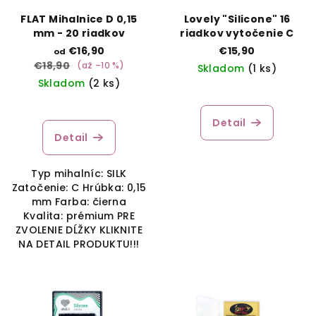
r
FLAT Mihalnice D 0,15
Lovely "Silicone" 16
o
mm - 20 riadkov
riadkov vytočenie C
d
€16,90
€15,90
od
u
€18,90
(až –10 %)
Skladom
(1 ks)
k
Skladom
(2 ks)
t
o
Detail
Detail
v
Typ mihalníc: SILK
Zatočenie: C Hrúbka: 0,15
mm Farba: čierna
Kvalita: prémium PRE
ZVOLENIE DĹŽKY KLIKNITE
NA DETAIL PRODUKTU!!!