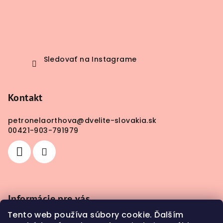
Sledovať na Instagrame
Kontakt
petronelaorthova
@
dvelite-slovakia.sk
00421-903-791979
Informácie pre vás
Tento web používa súbory cookie. Ďalším
Obchodné podmienky