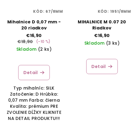
KÓD:
67/8MM
KÓD:
1951/8MM
Mihalnice D 0,07 mm -
MIHALNICE M 0.07 20
20 riadkov
Riadkov
€16,90
€16,90
€18,90
(–10 %)
Skladom
(3 ks)
Skladom
(2 ks)
Detail
Detail
Typ mihalníc: SILK
Zatočenie: D Hrúbka:
0,07 mm Farba: čierna
Kvalita: prémium PRE
ZVOLENIE DĹŽKY KLIKNITE
NA DETAIL PRODUKTU!!!