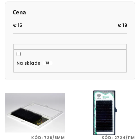
i
e
Cena
p
r
€
15
€
19
o
d
u
k
Na sklade
13
t
o
v
V
ý
p
i
s
p
KÓD:
726/8MM
KÓD:
2724/11M