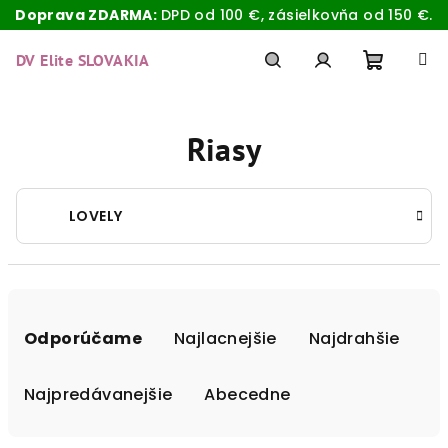
Doprava ZDARMA:
DPD od 100 €, zásielkovňa od 150 €.
Prejsť
na
DV Elite SLOVAKIA
obsah
Nákup
Hľadať
Prihlásenie
Riasy
košík
LOVELY
R
a
Odporúčame
Najlacnejšie
Najdrahšie
d
e
Najpredávanejšie
Abecedne
n