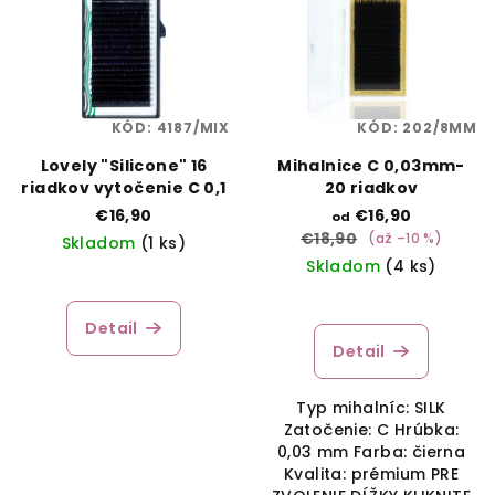
KÓD:
4187/MIX
KÓD:
202/8MM
Lovely "Silicone" 16
Mihalnice C 0,03mm-
riadkov vytočenie C 0,1
20 riadkov
€16,90
€16,90
od
€18,90
(až –10 %)
Skladom
(1 ks)
Skladom
(4 ks)
Detail
Detail
Typ mihalníc: SILK
Zatočenie: C Hrúbka:
0,03 mm Farba: čierna
Kvalita: prémium PRE