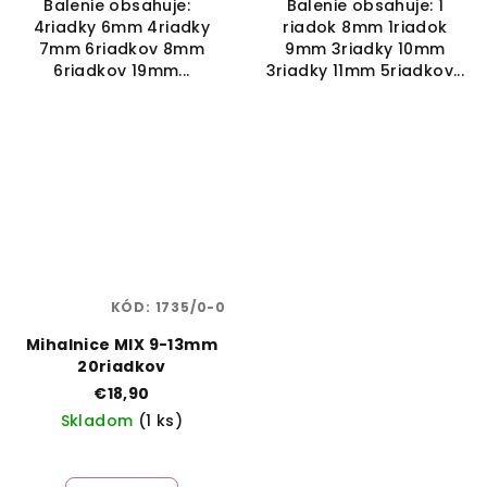
Balenie obsahuje:
Balenie obsahuje: 1
4riadky 6mm 4riadky
riadok 8mm 1riadok
7mm 6riadkov 8mm
9mm 3riadky 10mm
6riadkov 19mm...
3riadky 11mm 5riadkov...
KÓD:
1735/0-0
Mihalnice MIX 9-13mm
20riadkov
€18,90
Skladom
(1 ks)