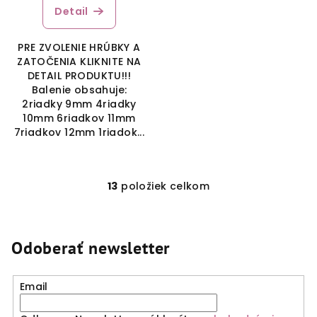
Detail
PRE ZVOLENIE HRÚBKY A
ZATOČENIA KLIKNITE NA
DETAIL PRODUKTU!!!
Balenie obsahuje:
2riadky 9mm 4riadky
10mm 6riadkov 11mm
7riadkov 12mm 1riadok...
13
položiek celkom
O
v
l
á
Odoberať newsletter
d
a
Email
c
i