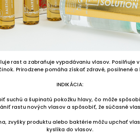
luje rast a zabraňuje vypadávaniu vlasov. Posilňuje 
činok. Prirodzene pomáha získať zdravé, posilnené a
INDIKÁCIA:
iť suchú a šupinatú pokožku hlavy, čo môže spôsobiť
ániť rastu nových vlasov a spôsobiť, že súčasné vla
na, zvyšky produktu alebo baktérie môžu upchať vlaso
kyslíka do vlasov.