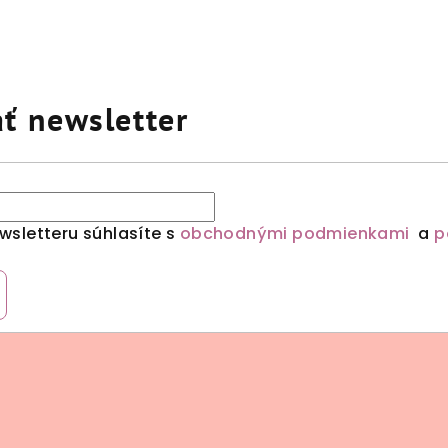
ť newsletter
sletteru súhlasíte s
obchodnými podmienkami
a
p