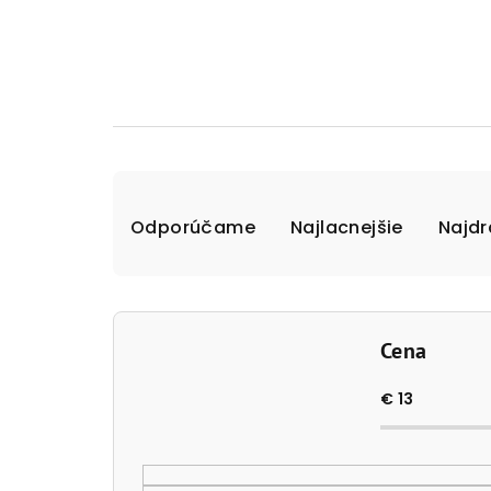
R
Odporúčame
Najlacnejšie
Najdr
a
d
e
Cena
n
i
€
13
e
p