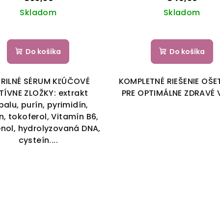
Skladom
Skladom
Do košíka
Do košíka
ERILNÉ SÉRUM KĽÚČOVÉ
KOMPLETNÉ RIEŠENIE OŠE
TÍVNE ZLOŽKY: extrakt
PRE OPTIMÁLNE ZDRAVÉ 
balu, purín, pyrimidín,
n, tokoferol, Vitamín B6,
nol, hydrolyzovaná DNA,
cysteín....