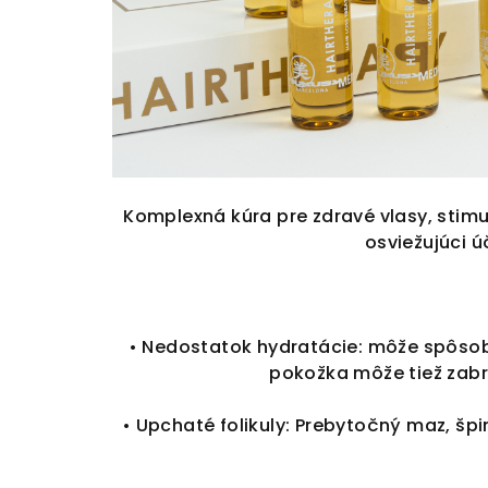
Komplexná kúra pre zdravé vlasy, stimu
osviežujúci ú
• Nedostatok hydratácie: môže spôsob
pokožka môže tiež zabr
• Upchaté folikuly: Prebytočný maz, špi