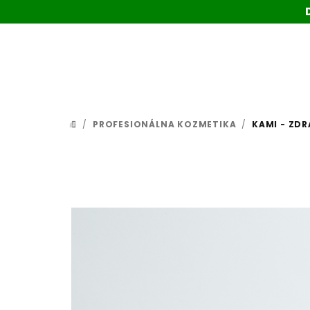
Prejsť
na
obsah
/
PROFESIONÁLNA KOZMETIKA
/
KAMI - ZDR
DOMOV