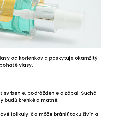
vlasy od korienkov a poskytuje okamžitý
 bohaté vlasy.
 svrbenie, podráždenie a zápal. Suchá
sy budú krehké a matné.
vé folikuly, čo môže brániť toku živín a