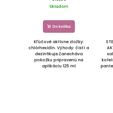
d
Skladom
u
k
Do košíka
t
o
Kľúčové aktívne zložky:
ST
chlórhexidín. Výhody: čistí a
AK
v
dezinfikuje.Zanecháva
sa
pokožku pripravenú na
kofeí
aplikáciu 125 ml
pante