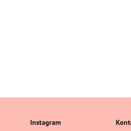
Z
á
Instagram
Kont
p