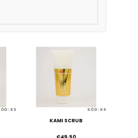
KÓD:
K3
KÓD:
K4
KAMI SCRUB
€49,50