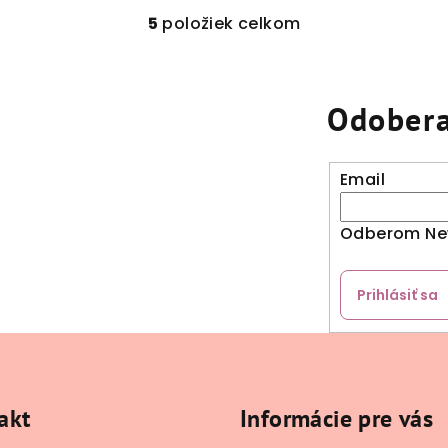
5
položiek celkom
O
v
l
Odobera
á
d
a
Email
c
i
Odberom New
e
p
Prihlásiť sa
r
v
k
y
akt
Informácie pre vás
v