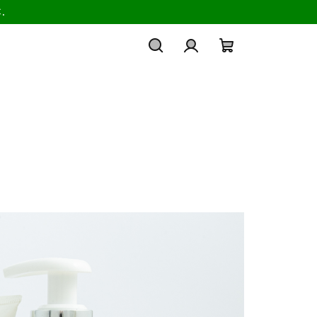
.
Hľadať
Prihlásenie
Nákupný
košík