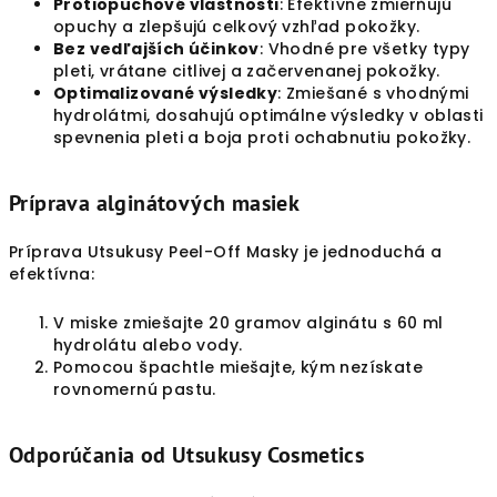
Protiopuchové vlastnosti
: Efektívne zmierňujú
opuchy a zlepšujú celkový vzhľad pokožky.
Bez vedľajších účinkov
: Vhodné pre všetky typy
pleti, vrátane citlivej a začervenanej pokožky.
Optimalizované výsledky
: Zmiešané s vhodnými
hydrolátmi, dosahujú optimálne výsledky v oblasti
spevnenia pleti a boja proti ochabnutiu pokožky.
Príprava alginátových masiek
Príprava Utsukusy Peel-Off Masky je jednoduchá a
efektívna:
V miske zmiešajte 20 gramov alginátu s 60 ml
hydrolátu alebo vody.
Pomocou špachtle miešajte, kým nezískate
rovnomernú pastu.
Odporúčania od Utsukusy Cosmetics