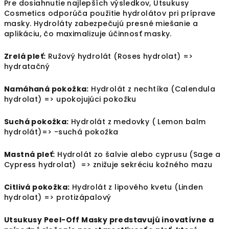
Pre dosiahnutie najlepších výsledkov, Utsukusy
Cosmetics odporúča použitie hydrolátov pri príprave
masky. Hydroláty zabezpečujú presné miešanie a
aplikáciu, čo maximalizuje účinnosť masky.
Zrelá pleť:
Ružový hydrolát (Roses hydrolat) =>
hydratačný
Namáhaná pokožka:
Hydrolát z nechtíka (Calendula
hydrolat) => upokojujúci pokožku
Suchá pokožka:
Hydrolát z medovky ( Lemon balm
hydrolát)=> -suchá pokožka
Mastná pleť:
Hydrolát zo šalvie alebo cyprusu (Sage a
Cypress hydrolat) => znižuje sekréciu kožného mazu
Citlivá pokožka:
Hydrolát z lipového kvetu (Linden
hydrolat) => protizápalový
Utsukusy Peel-Off Masky predstavujú inovatívne a