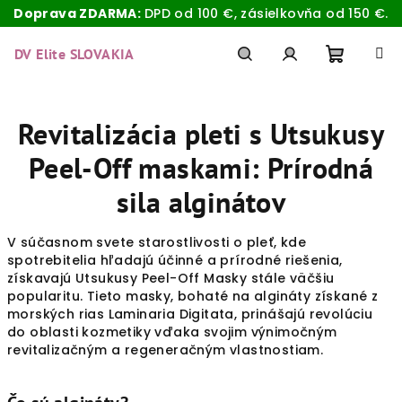
Doprava ZDARMA:
DPD od 100 €, zásielkovňa od 150 €.
Prejsť
na
DV Elite SLOVAKIA
obsah
Nákup
Hľadať
Prihlásenie
Revitalizácia pleti s Utsukusy
košík
Peel-Off maskami: Prírodná
sila alginátov
V súčasnom svete starostlivosti o pleť, kde
spotrebitelia hľadajú účinné a prírodné riešenia,
získavajú Utsukusy Peel-Off Masky stále väčšiu
popularitu. Tieto masky, bohaté na algináty získané z
morských rias Laminaria Digitata, prinášajú revolúciu
do oblasti kozmetiky vďaka svojim výnimočným
revitalizačným a regeneračným vlastnostiam.