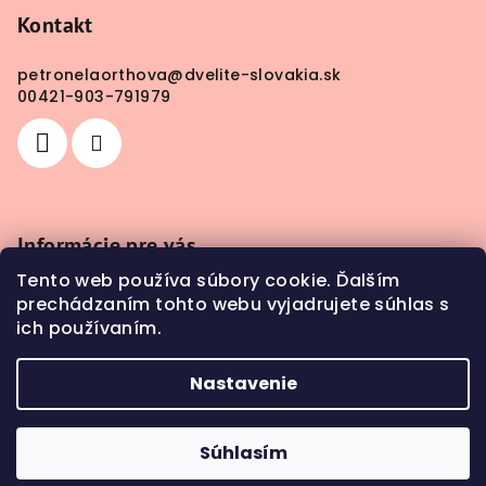
Kontakt
petronelaorthova
@
dvelite-slovakia.sk
00421-903-791979
Informácie pre vás
Tento web používa súbory cookie. Ďalším
Obchodné podmienky
prechádzaním tohto webu vyjadrujete súhlas s
Doprava a platba
ich používaním.
Kontakty
Nastavenie
Copyright 2026
DV Elite SLOVAKIA
. Všetky práva
vyhradené.
Súhlasím
Vytvoril Shoptet