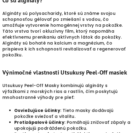
Čo sú algináty?
Algináty sú polysacharidy, ktoré sú známe svojou
schopnosťou gélovať po zmiešaní s vodou, čo
umožňuje vytvorenie homogénnej vrstvy na pokožke.
Táto vrstva tvorí okluzívny film, ktorý napomáha
efektívnemu prenikaniu aktívnych látok do pokožky.
Algináty sú bohaté na kalcium a magnézium, čo
prispieva k ich schopnosti revitalizovať a regenerovať
pokožku.
Výnimočné vlastnosti Utsukusy Peel-Off masiek
Utsukusy Peel-Off Masky kombinujú algináty s
výťažkami z morských rias a rastlín, čím poskytujú
mnohostranné výhody pre pleť:
Osviežujúce účinky
: Tieto masky dodávajú
pokožke sviežosť a vitalitu.
Protizápalové účinky
: Pomáhajú znižovať zápaly a
upokojujú podráždenú pokožku.