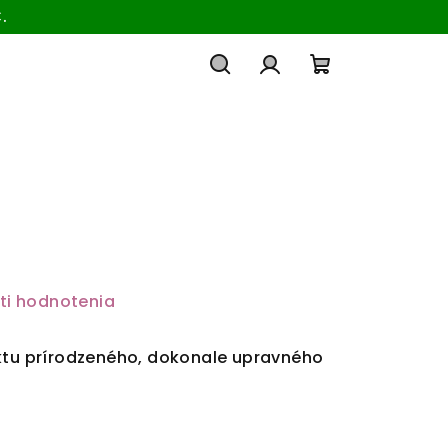
.
Hľadať
Prihlásenie
Nákupný
košík
ti hodnotenia
ektu prírodzeného, dokonale upravného