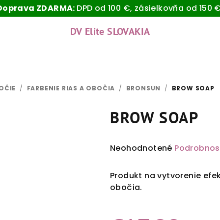
Doprava ZDARMA:
DPD od 100 €, zásielkovňa od 150 €
DV Elite SLOVAKIA
OČIE
/
FARBENIE RIAS A OBOČIA
/
BRONSUN
/
BROW SOAP
BROW SOAP
Priemerné
Neohodnotené
Podrobnos
hodnotenie
produktu
Produkt na vytvorenie ef
je
obočia.
0,0
z
5