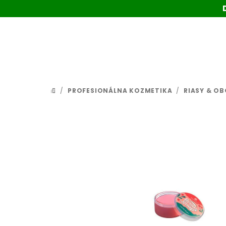
Prejsť
na
obsah
/
PROFESIONÁLNA KOZMETIKA
/
RIASY & OB
DOMOV