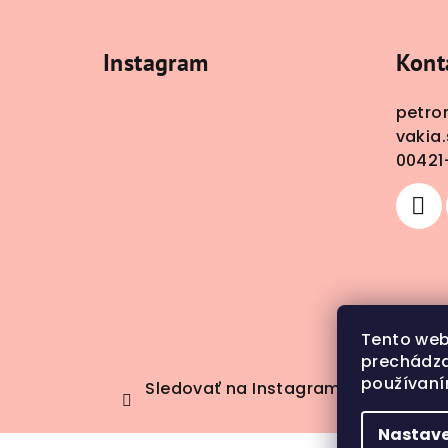
á
Instagram
Kont
p
ä
petro
vakia.
t
00421
i
e
Tento web
prechádza
používaní
Sledovať na Instagrame
Nastave