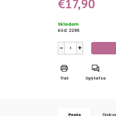
€17,90
hviezdičiek.
Jednotková
cena:
Skladom
Kód:
2286
−
+
Tlač
Opýtať sa
Popis
Disku