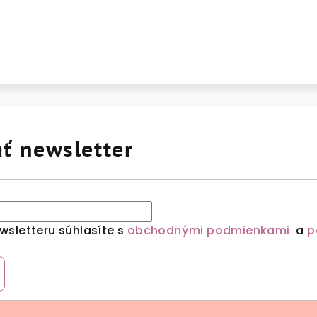
ť newsletter
sletteru súhlasíte s
obchodnými podmienkami
a
p