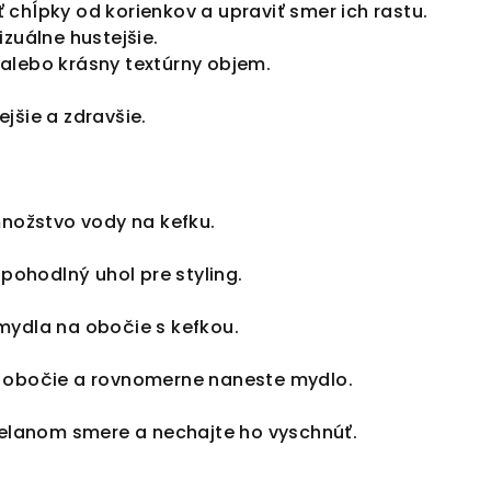
chĺpky od korienkov a upraviť smer ich rastu.
izuálne hustejšie.
alebo krásny textúrny objem.
jšie a zdravšie.
množstvo vody na kefku.
 pohodlný uhol pre styling.
mydla na obočie s kefkou.
 obočie a rovnomerne naneste mydlo.
 želanom smere a nechajte ho vyschnúť.