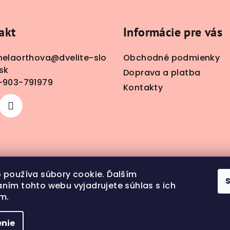
akt
Informácie pre vás
nelaorthova
@
dvelite-slo
Obchodné podmienky
sk
Doprava a platba
-903-791979
Kontakty
 používa súbory cookie. Ďalším
ním tohto webu vyjadrujete súhlas s ich
m.
nie