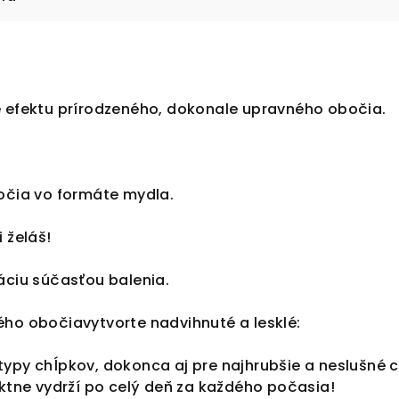
e efektu prírodzeného, dokonale upravného obočia.
bočia vo formáte mydla.
 želáš!
áciu súčasťou balenia.
ého obočiavytvorte nadvihnuté a lesklé:
ypy chĺpkov, dokonca aj pre najhrubšie a neslušné c
ektne vydrží po celý deň za každého počasia!