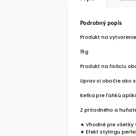
Podrobný popis
Produkt na vytvoreni
15g
Produkt na fixáciu o
Uprav si obočie ako si
Kefka pre ľahkú aplik
Z prírodného a huňat
★ Vhodné pre všetky t
★ Efekt stylingu perf