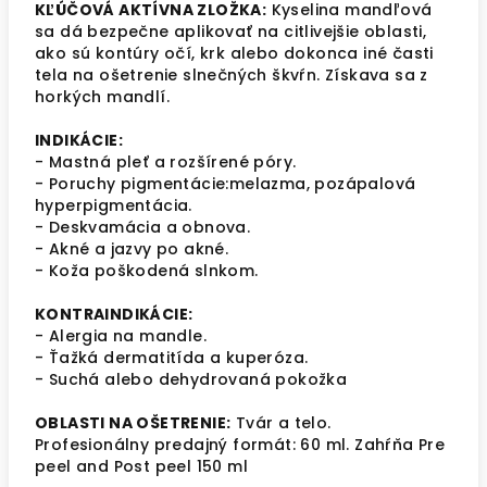
KĽÚČOVÁ AKTÍVNA ZLOŽKA:
Kyselina mandľová
sa dá bezpečne aplikovať na citlivejšie oblasti,
ako sú kontúry očí, krk alebo dokonca iné časti
tela na ošetrenie slnečných škvŕn. Získava sa z
horkých mandlí.
INDIKÁCIE:
- Mastná pleť a rozšírené póry.
- Poruchy pigmentácie:melazma, pozápalová
hyperpigmentácia.
- Deskvamácia a obnova.
- Akné a jazvy po akné.
- Koža poškodená slnkom.
KONTRAINDIKÁCIE:
- Alergia na mandle.
- Ťažká dermatitída a kuperóza.
- Suchá alebo dehydrovaná pokožka
OBLASTI NA OŠETRENIE:
Tvár a telo.
Profesionálny predajný formát: 60 ml. Zahŕňa Pre
peel and Post peel 150 ml