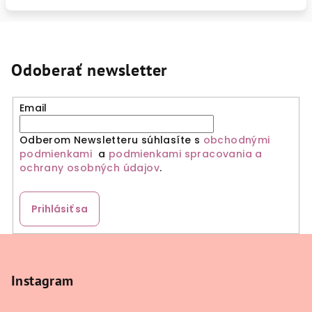
Odoberať newsletter
Email
Odberom Newsletteru súhlasíte s
obchodnými
podmienkami
a
podmienkami spracovania a
ochrany osobných údajov
.
Prihlásiť sa
Z
á
p
Instagram
ä