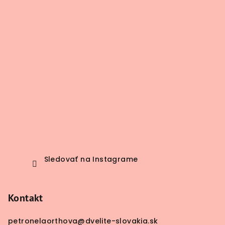
t
i
e
Sledovať na Instagrame
Kontakt
petronelaorthova
@
dvelite-slovakia.sk