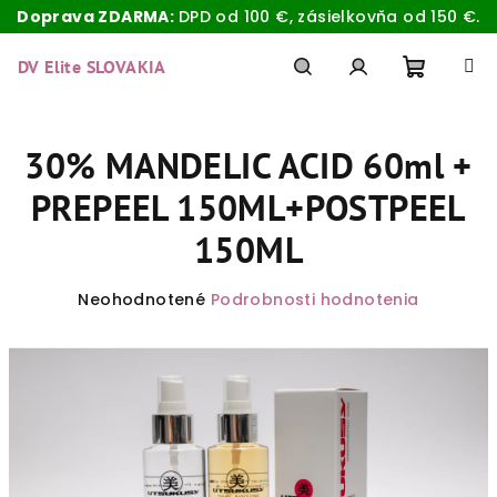
Doprava ZDARMA:
DPD od 100 €, zásielkovňa od 150 €.
Prejsť
na
DV Elite SLOVAKIA
obsah
Nákup
Hľadať
Prihlásenie
30% MANDELIC ACID 60ml +
košík
PREPEEL 150ML+POSTPEEL
150ML
Priemerné
Neohodnotené
Podrobnosti hodnotenia
hodnotenie
produktu
je
0,0
z
5
hviezdičiek.