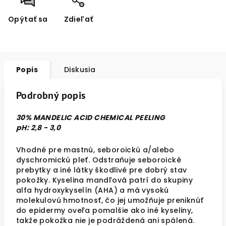
Opýtať sa
Zdieľať
Popis
Diskusia
Podrobný popis
30% MANDELIC ACID CHEMICAL PEELING
pH: 2,8 - 3,0
Vhodné pre mastnú, seboroickú a/alebo
dyschromickú pleť. Odstraňuje seboroické
prebytky a iné látky škodlivé pre dobrý stav
pokožky. Kyselina mandľová patrí do skupiny
alfa hydroxykyselín (AHA) a má vysokú
molekulovú hmotnosť, čo jej umožňuje preniknúť
do epidermy oveľa pomalšie ako iné kyseliny,
takže pokožka nie je podráždená ani spálená.