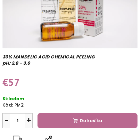
30% MANDELIC ACID CHEMICAL PEELING
pH: 2,8 - 3,0
€57
Jednotková
Skladom
cena:
Kód:
PM2
−
+
Do košíka