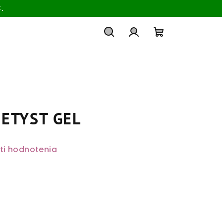
.
Hľadať
Prihlásenie
Nákupný
košík
ETYST GEL
ti hodnotenia