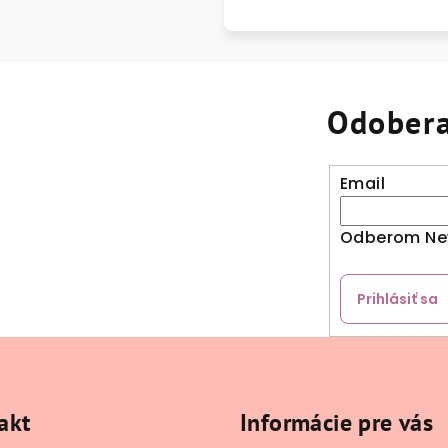
Odobera
Email
Odberom New
Prihlásiť sa
akt
Informácie pre vás