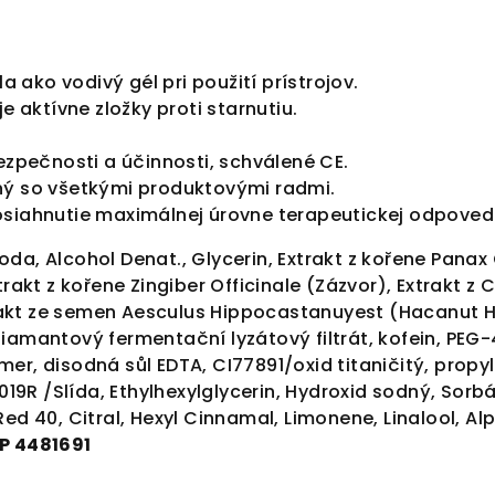
la ako vodivý gél pri použití prístrojov.
je aktívne zložky proti starnutiu.
bezpečnosti a účinnosti, schválené CE.
ný so všetkými produktovými radmi.
osiahnutie maximálnej úrovne terapeutickej odpoved
da, Alcohol Denat., Glycerin, Extrakt z kořene Panax 
trakt z kořene Zingiber Officinale (Zázvor), Extrakt z
akt ze semen Aesculus Hippocastanuyest (Hacanut
iamantový fermentační lyzátový filtrát, kofein, PEG
er, disodná sůl EDTA, CI77891/oxid titaničitý, propyl
c 019R /Slída, Ethylhexylglycerin, Hydroxid sodný, So
Red 40, Citral, Hexyl Cinnamal, Limonene, Linalool, A
P 4481691