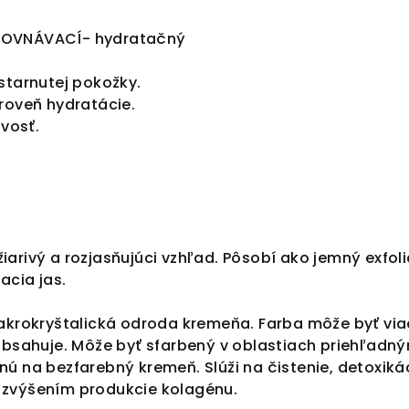
ROVNÁVACÍ- hydratačný
starnutej pokožky.
roveň hydratácie.
ivosť.
arivý a rozjasňujúci vzhľad. Pôsobí ako jemný exfoli
acia jas.
akrokryštalická odroda kremeňa. Farba môže byť viac
 obsahuje. Môže byť sfarbený v oblastiach priehľadn
ú na bezfarebný kremeň. Slúži na čistenie, detoxiká
 zvýšením produkcie kolagénu.