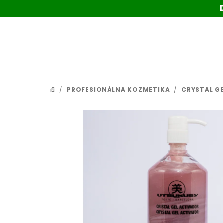
Prejsť
na
obsah
/
PROFESIONÁLNA KOZMETIKA
/
CRYSTAL G
DOMOV