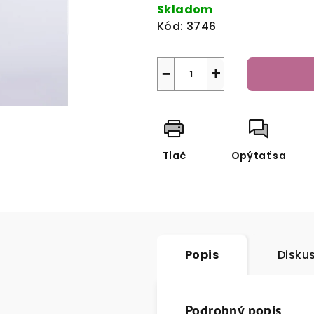
cena:
Skladom
hviezdičiek.
Kód:
3746
−
+
Tlač
Opýtať sa
Popis
Disku
Podrobný popis