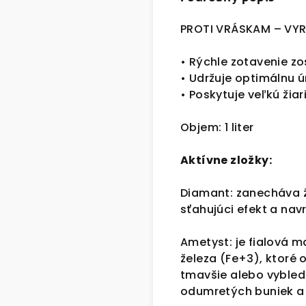
PROTI VRÁSKAM – VY
• Rýchle zotavenie zo
• Udržuje optimálnu ú
• Poskytuje veľkú žiar
Objem: 1 liter
Aktívne zložky:
Diamant: zanecháva ži
sťahujúci efekt a navr
Ametyst: je fialová m
železa (Fe+3), ktoré
tmavšie alebo vybledn
odumretých buniek a