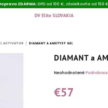
Doprava ZDARMA:
DPD od 100 €, zásielkovňa od 150 €
DV Elite SLOVAKIA
EL ACTIVATOR
/
DIAMANT A AMETYST GEL
DIAMANT a AM
Priemerné
Neohodnotené
Podrobnos
hodnotenie
produktu
€57
je
0,0
z
Jednotková
5