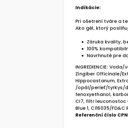
Indikácie:
Pri ošetrení tváre a te
Ako gél, ktorý posilňu
Záruka kvality, 
100% kompatibil
Navrhnuté pre d
INGREDIENCIE:
Voda/vo
Zingiber Officinale/Ex
Hippocastanum, Extr
/opál/perleť/tyrkys/d
fenoxyethanol, karbom
CI7, filtr leuconosto
Blue 1, CI16035/FD&C 
Referenční číslo CPN