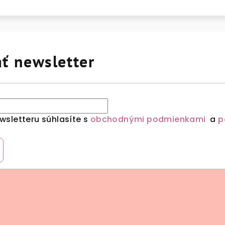
ť newsletter
sletteru súhlasíte s
obchodnými podmienkami
a
p