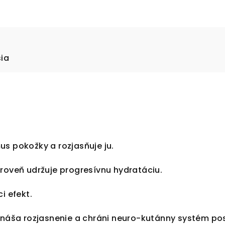
sia
s pokožky a rozjasňuje ju.
roveň udržuje progresívnu hydratáciu.
i efekt.
rináša rozjasnenie a chráni neuro-kutánny systém p