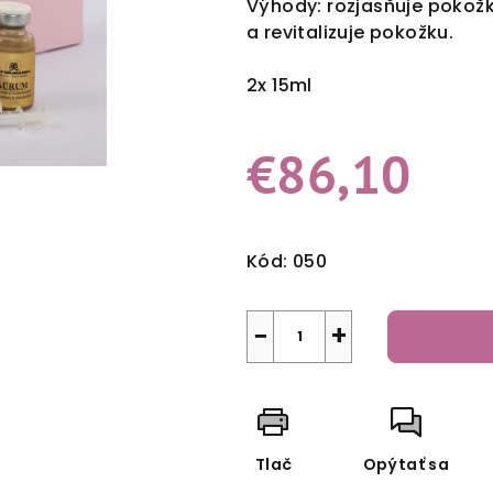
Výhody: rozjasňuje pokožk
hviezdičiek.
a revitalizuje pokožku.
2x 15ml
€86,10
Jednotková
cena:
Kód:
050
−
+
Tlač
Opýtať sa