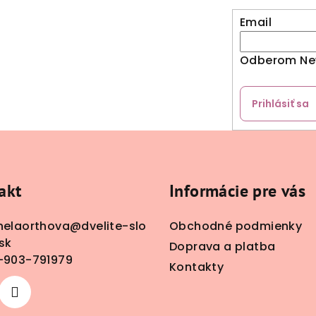
Email
Odberom New
Prihlásiť sa
akt
Informácie pre vás
nelaorthova
@
dvelite-slo
Obchodné podmienky
sk
Doprava a platba
-903-791979
Kontakty