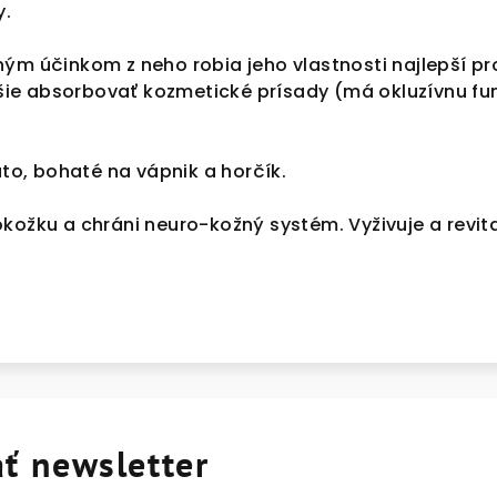
y.
ým účinkom z neho robia jeho vlastnosti najlepší pr
e absorbovať kozmetické prísady (má okluzívnu funkc
ato, bohaté na vápnik a horčík.
kožku a chráni neuro-kožný systém. Vyživuje a revita
ť newsletter