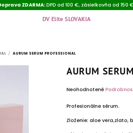
Doprava ZDARMA:
DPD od 100 €, zásielkovňa od 150 €
DV Elite SLOVAKIA
UAL
/
AURUM SERUM PROFESSIONAL
AURUM SERUM
Priemerné
Neohodnotené
Podrobnos
hodnotenie
produktu
Profesionálne sérum.
je
0,0
Zloženie: aloe vera,zlato,
z
5