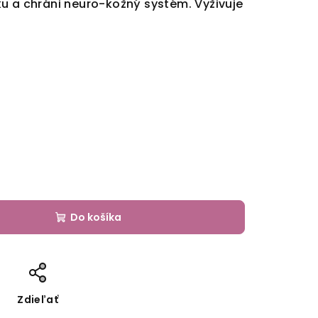
u a chráni neuro-kožný systém. Vyživuje
Do košíka
Zdieľať