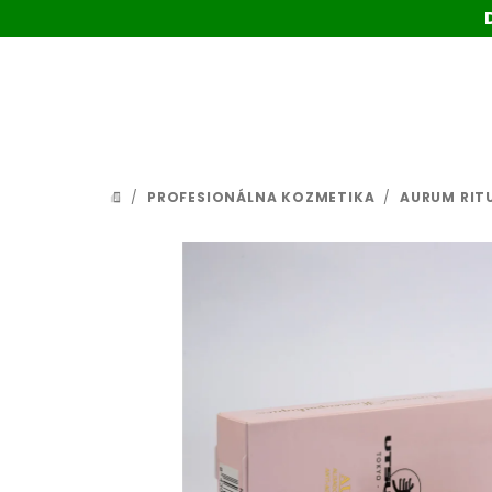
Prejsť
na
obsah
/
PROFESIONÁLNA KOZMETIKA
/
AURUM RIT
DOMOV