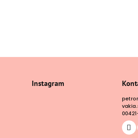
Z
á
Instagram
Kont
p
ä
petro
vakia.
t
00421
i
e