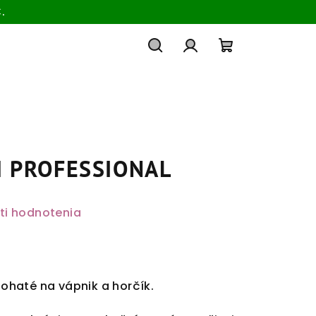
.
Hľadať
Prihlásenie
Nákupný
košík
 PROFESSIONAL
ti hodnotenia
 bohaté na vápnik a horčík.