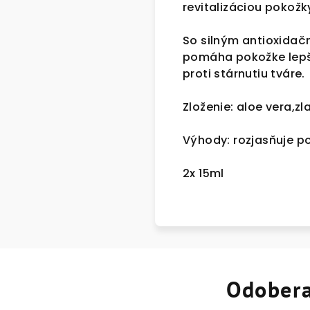
revitalizáciou pokožk
So silným antioxidačn
pomáha pokožke lepši
proti stárnutiu tváre.
Zloženie: aloe vera,zl
Výhody: rozjasňuje po
2x 15ml
Odobera