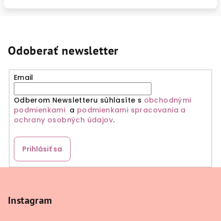
Odoberať newsletter
Email
Odberom Newsletteru súhlasíte s
obchodnými
podmienkami
a
podmienkami spracovania a
ochrany osobných údajov
.
Prihlásiť sa
Z
á
p
Instagram
ä