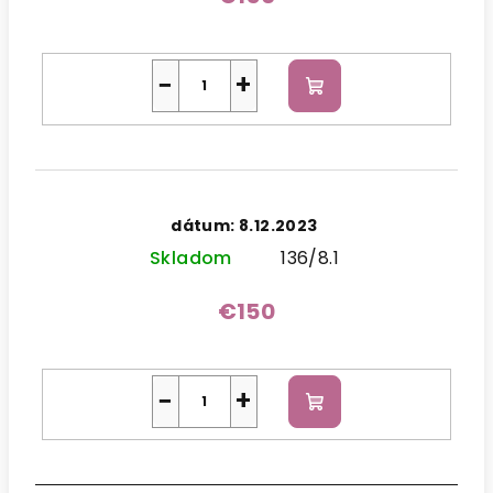
−
+
Do
košíka
dátum: 8.12.2023
Skladom
136/8.1
€150
−
+
Do
košíka