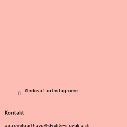
t
i
e
Sledovať na Instagrame
Kontakt
petronelaorthova
@
dvelite-slovakia.sk