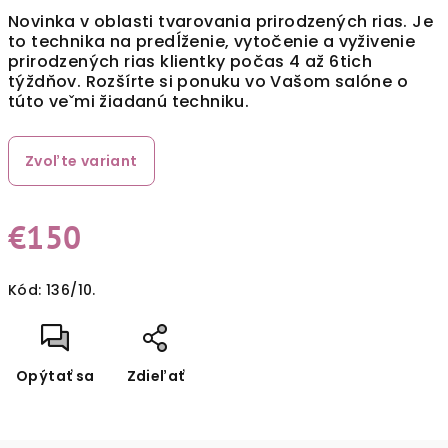
Novinka v oblasti tvarovania prirodzených rias. Je
to technika na predĺženie, vytočenie a vyživenie
prirodzených rias klientky počas 4 až 6tich
týždňov. Rozšírte si ponuku vo Vašom salóne o
túto veˇmi žiadanú techniku.
Zvoľte variant
€150
Jednotková
Kód:
136/10.
cena:
Opýtať sa
Zdieľať