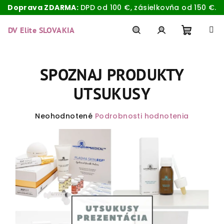
Doprava ZDARMA:
DPD od 100 €, zásielkovňa od 150 €.
Prejsť
na
DV Elite SLOVAKIA
obsah
Nákup
Hľadať
Prihlásenie
SPOZNAJ PRODUKTY
košík
UTSUKUSY
Priemerné
Neohodnotené
Podrobnosti hodnotenia
hodnotenie
produktu
je
0,0
z
5
hviezdičiek.