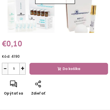
€0,10
Jednotková
Kód:
4190
cena:
−
+
Do košíka
Opýtať sa
Zdieľať