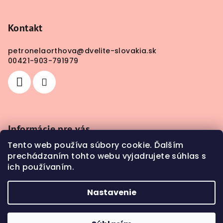
Kontakt
petronelaorthova
@
dvelite-slovakia.sk
00421-903-791979
Informácie pre vás
Tento web používa súbory cookie. Ďalším
Obchodné podmienky
prechádzaním tohto webu vyjadrujete súhlas s
Doprava a platba
ich používaním.
Kontakty
Nastavenie
Copyright 2026
DV Elite SLOVAKIA
. Všetky práva
vyhradené.