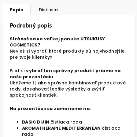
Popis
Diskusia
Podrobný popis
Strácaš sa vo veľkej ponuke
UTSUKUSY
COSMETICS
?
Nevieš si vybrať, ktoré produkty sú najvhodnejšie
pre tvoje klientky?
Príď si
vybrať ten správny produkt priamo na
našu prezentáciu
Ukážeme ti, ako správne kombinovať produktové
rady, dosahovať lepšie výsledky a zvýšiť
spokojnosť klientiek.
Na prezentácii sa zameriame na:
BASIC BIJIN
čistiaca rada
AROMATHERAPIE MEDITERRANEAN
čistiaca
rada