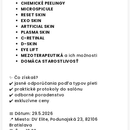
CHEMICKÉ PEELINGY
MICROSPICULE
RESET SKIN
EXO SKIN
ARTFICIAL SKIN
PLASMA SKIN
C-RETINAL
D-SKIN
EYE LIFT
MEZOTERAPEUTIKÁ
a ich možnosti
DOMÁCA STAROSTLIVOSŤ
✨ Čo získaš?
✔️ jasné odporúčania podľa typov pleti
✔️ praktické protokoly do salónu
✔️ odborné poradenstvo
✔️ exkluzívne ceny
📅 Dátum: 29.5.2026
📍 Miesto: DV Elite, Podunajská 23, 82106
Bratislava