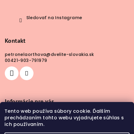
Sledovať na Instagrame
Kontakt
petronelaorthova
@
dvelite-slovakia.sk
00421-903-791979
Informácie pre vás
Tento web používa súbory cookie. Ďalším
Obchodné podmienky
prechádzaním tohto webu vyjadrujete súhlas s
Doprava a platba
ich používaním.
Kontakty