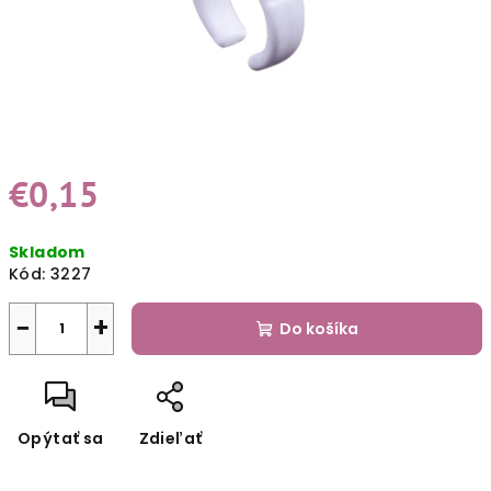
€0,15
Jednotková
Skladom
cena:
Kód:
3227
−
+
Do košíka
Opýtať sa
Zdieľať