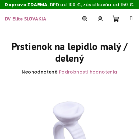
Doprava ZDARMA:
DPD od 100 €, zásielkovňa od 150 €.
Prejsť
na
DV Elite SLOVAKIA
obsah
Nákup
Hľadať
Prihlásenie
Prstienok na lepidlo malý /
košík
delený
Priemerné
Neohodnotené
Podrobnosti hodnotenia
hodnotenie
produktu
je
0,0
z
5
hviezdičiek.