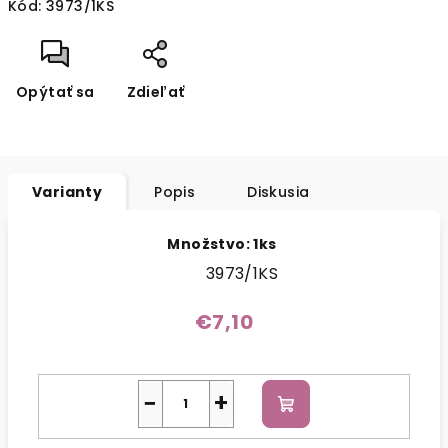
Kód:
3973/1KS
cena:
Opýtať sa
Zdieľať
Varianty
Popis
Diskusia
Množstvo: 1ks
3973/1KS
€7,10
−
+
Do
košíka