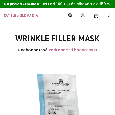
Doprava ZDARMA:
DPD od 100 €, zásielkovňa od 150 €.
Prejsť
na
DV Elite SLOVAKIA
obsah
Nákup
Hľadať
Prihlásenie
WRINKLE FILLER MASK
košík
Priemerné
Neohodnotené
Podrobnosti hodnotenia
hodnotenie
produktu
je
0,0
z
5
hviezdičiek.