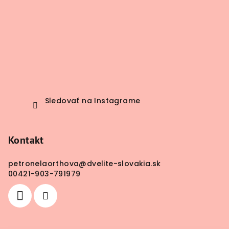
Sledovať na Instagrame
Kontakt
petronelaorthova
@
dvelite-slovakia.sk
00421-903-791979