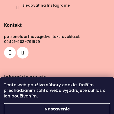
Sledovať na Instagrame
Kontakt
petronelaorthova
@
dvelite-slovakia.sk
00421-903-791979
Informácie pre vás
Tento web používa súbory cookie. Ďalším
Obchodné podmienky
prechádzaním tohto webu vyjadrujete súhlas s
Doprava a platba
ich používaním.
Kontakty
Nastavenie