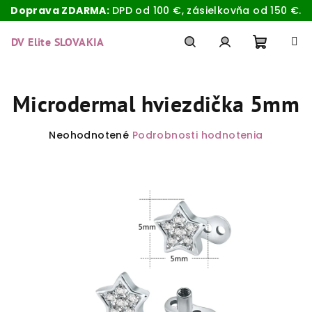
Doprava ZDARMA:
DPD od 100 €, zásielkovňa od 150 €.
Prejsť
na
DV Elite SLOVAKIA
obsah
Nákup
Hľadať
Prihlásenie
Microdermal hviezdička 5mm
košík
Priemerné
Neohodnotené
Podrobnosti hodnotenia
hodnotenie
produktu
je
0,0
z
5
hviezdičiek.