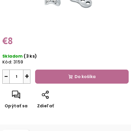
€8
Jednotková
Skladom
(3 ks)
cena:
Kód:
3159
−
+
Do košíka
Opýtať sa
Zdieľať