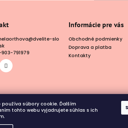
akt
Informácie pre vás
nelaorthova
@
dvelite-slo
Obchodné podmienky
sk
Doprava a platba
-903-791979
Kontakty
 používa súbory cookie. Ďalším
ním tohto webu vyjadrujete súhlas s ich
m.