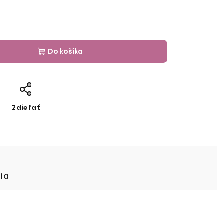
Do košíka
Zdieľať
sia