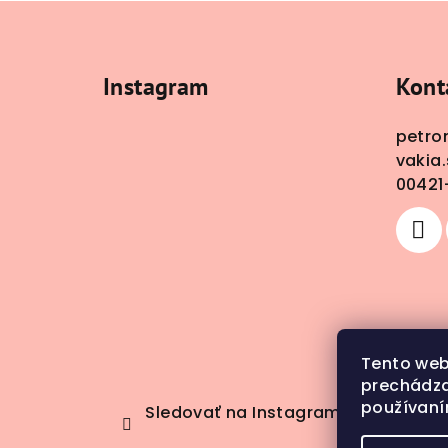
Z
á
Instagram
Kont
p
ä
petro
vakia.
t
00421
i
e
Tento web
prechádza
používaní
Sledovať na Instagrame