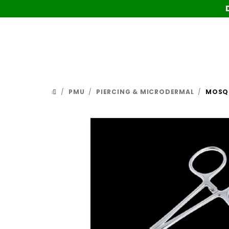
Prejsť
na
obsah
/
PMU
/
PIERCING & MICRODERMAL
/
MOSQU
DOMOV