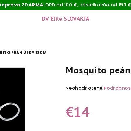
Doprava ZDARMA:
DPD od 100 €, zásielkovňa od 150 €
DV Elite SLOVAKIA
ITO PEÁN ÚZKY 13CM
Mosquito peán
Priemerné
Neohodnotené
Podrobnos
hodnotenie
produktu
€14
je
0,0
z
Jednotková
5