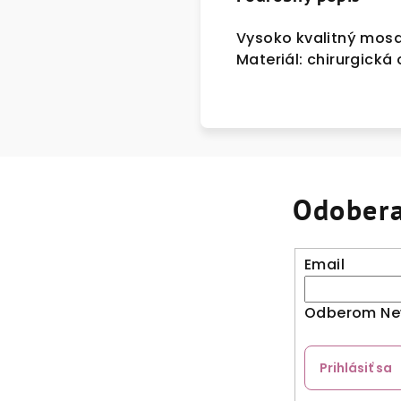
Vysoko kvalitný mosq
Materiál: chirurgická 
Odobera
Email
Odberom New
Prihlásiť sa