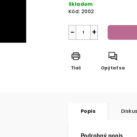
cena:
Skladom
hviezdičiek.
Kód:
2002
−
+
Tlač
Opýtať sa
Popis
Disku
Podrobný popis