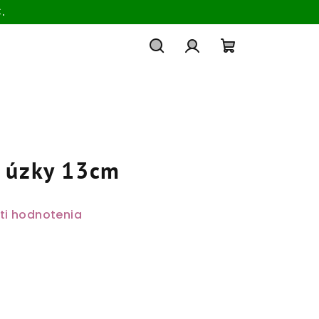
.
Hľadať
Prihlásenie
Nákupný
košík
 úzky 13cm
ti hodnotenia