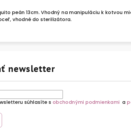
uito peán 13cm. Vhodný na manipuláciu k kotvou mi
oceľ, vhodné do sterilizátora.
ť newsletter
sletteru súhlasíte s
obchodnými podmienkami
a
p