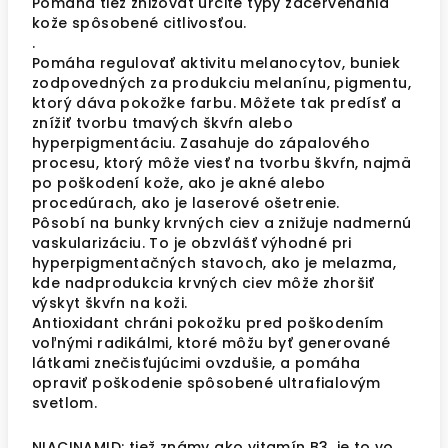
Pomáha tiež znižovať určité typy začervenania
kože spôsobené citlivosťou.
.
Pomáha regulovať aktivitu melanocytov, buniek
zodpovedných za produkciu melanínu, pigmentu,
ktorý dáva pokožke farbu. Môžete tak predísť a
znížiť tvorbu tmavých škvŕn alebo
hyperpigmentáciu. Zasahuje do zápalového
procesu, ktorý môže viesť na tvorbu škvŕn, najmä
po poškodení kože, ako je akné alebo
procedúrach, ako je laserové ošetrenie.
Pôsobí na bunky krvných ciev a znižuje nadmernú
vaskularizáciu. To je obzvlášť výhodné pri
hyperpigmentačných stavoch, ako je melazma,
kde nadprodukcia krvných ciev môže zhoršiť
výskyt škvŕn na koži.
Antioxidant chráni pokožku pred poškodením
voľnými radikálmi, ktoré môžu byť generované
látkami znečisťujúcimi ovzdušie, a pomáha
opraviť poškodenie spôsobené ultrafialovým
svetlom.
NIACINAMID: tiež známy ako vitamín B3, je to vo