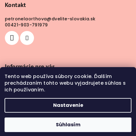
Kontakt
petronelaorthova
@
dvelite-slovakia.sk
00421-903-791979
Informácie pre vás
Tento web používa súbory cookie. Ďalším
Obchodné podmienky
prechádzaním tohto webu vyjadrujete súhlas s
Doprava a platba
ich používaním.
Kontakty
Nastavenie
Copyright 2026
DV Elite SLOVAKIA
. Všetky práva
vyhradené.
Súhlasím
Vytvoril Shoptet