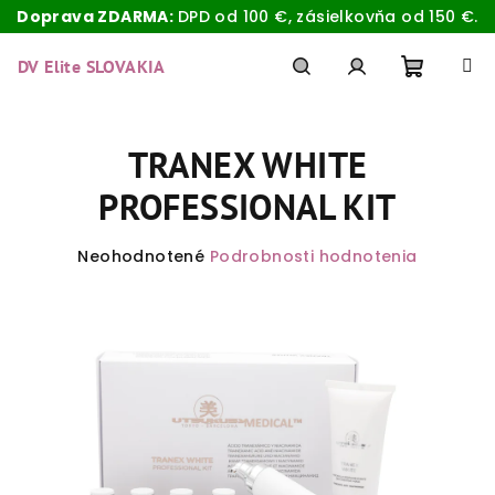
Doprava ZDARMA:
DPD od 100 €, zásielkovňa od 150 €.
Prejsť
na
DV Elite SLOVAKIA
obsah
Nákup
Hľadať
Prihlásenie
TRANEX WHITE
košík
PROFESSIONAL KIT
Priemerné
Neohodnotené
Podrobnosti hodnotenia
hodnotenie
produktu
je
0,0
z
5
hviezdičiek.