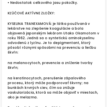
• Nedostatok celkového jasu pokožky.
KĽÚČOVÉ AKTÍVNE ZLOŽKY:
KYSELINA TRANEXAMOVÁ: je látka používaná v
lekárstve na zlepšenie koagulácie a bola
objavená japonským lekárom Utako Okamotom v
roku 1962. Jedná sa o syntetickú aminokyselinu
odvodenú z lyzínu. Je to depigmentant, ktorý
pôsobí rôznymi spôsobmi na prevenciu a liečbu
škvŕn:
na melanocytoch, prevencia a zníženie tvorby
škvŕn;
na keratinocytoch, prerušenie zápalového
procesu, ktorý môže podporovať škvrny; na
bunkách krvných ciev, čím sa znižuje
vaskularizácia, ktorá sa môže objaviť v miestach,
ako je melazma.