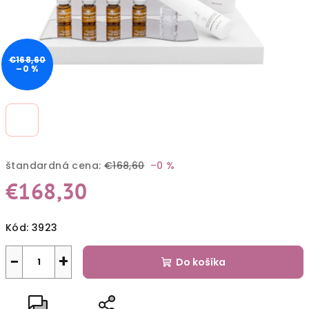
€168,60
–0 %
štandardná cena:
€168,60
–0 %
€168,30
Jednotková
Kód:
3923
cena:
−
+
Do košíka