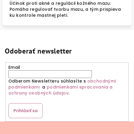
Účinok proti akné a regulácii kožného mazu:
Pomáha regulovať tvorbu mazu, a tým prispieva
ku kontrole mastnej pleti.
Odoberať newsletter
Email
Odberom Newsletteru súhlasíte s
obchodnými
podmienkami
a
podmienkami spracovania a
ochrany osobných údajov
.
Prihlásiť sa
Z
á