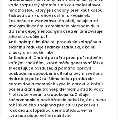
vode rozpustný vitamín s nízkou molekulovou
hmotnosťou, ktorý je schopný preniknúť kožou.
Získava sa z koreňov rastlín a kvasiniek.
Rozjasňuje a vyrovnáva tón pleti, bojuje proti
tmavým škvrnám. Kombinácia niacínamidu s
ďalšími depigmentačnými ošetreniami zvyšuje
jeho silu a účinnosť.
Anti-aging: Stimuláciou produkcie kolagénu a
elastínu redukuje známky starnutia, ako sú
vrásky a mimické linky.
Antioxidant: Chráni pokožku pred poškodením
voľnými radikálmi, ktoré môžu generovať látky
znečisťujúce ovzdušie, a pomáha opraviť
poškodenie spôsobené ultrafialovým svetlom.
Hydratuje pokožku: Stimuláciou produkcie
ceramidov a mastných kyselín opravuje kožnú
bariéru a znižuje transepidermálnu stratu vody.
Proti začervenaniu a upokojeniu: Znižuje
začervenanie a podráždenie pokožky, čo z neho
robí skvelého spojenca pre citlivú pokožku s
rosaceou, atopickou dermatitídou, veľmi
svrbiacu alebo veľmi reaktívnu.