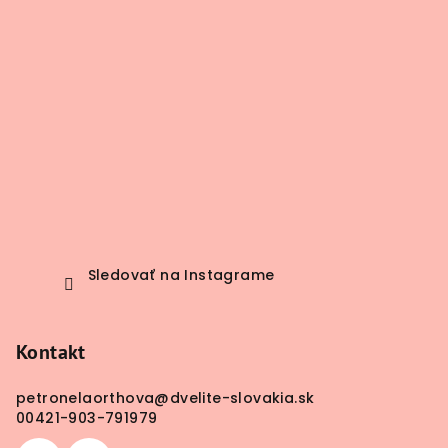
e
Sledovať na Instagrame
Kontakt
petronelaorthova
@
dvelite-slovakia.sk
00421-903-791979