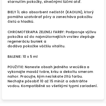
starnutím pokožky, slnečnými lúčmi atď.
BIELY ÍL ako absorbent nečistôt (KAOILIN), ktorý
pomáha uzatvárať póry a zanecháva pokožku
čistú a hladkú.
CHROMOTERAPIA ZELENEJ FARBY: Podporuje výživu
pokožka až do najvnútornejších vrstiev zlepšuje
regeneráciu buniek a
dodáva pokožke väčšiu vitalitu.
BALENIE: 10 x 5 ml
POUŽITIE: Naneste obsah jedného vrecúška a
vykonajte masáž tváre, krku a dekoltu smerom
nahor. Pracujte, kým nezískate žltú farbu.
Nechajte pôsobiť 10 až 15 minút a odstráňte
vodou. Kompatibilné so všetkými typmi zariadení.