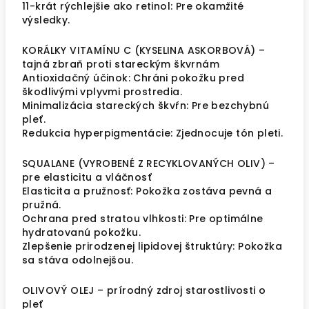
11-krát rýchlejšie ako retinol: Pre okamžité
výsledky.
KORÁLKY VITAMÍNU C (KYSELINA ASKORBOVÁ) –
tajná zbraň proti stareckým škvrnám
Antioxidačný účinok: Chráni pokožku pred
škodlivými vplyvmi prostredia.
Minimalizácia stareckých škvŕn: Pre bezchybnú
pleť.
Redukcia hyperpigmentácie: Zjednocuje tón pleti.
SQUALANE (VYROBENÉ Z RECYKLOVANÝCH OLIV) –
pre elasticitu a vláčnosť
Elasticita a pružnosť: Pokožka zostáva pevná a
pružná.
Ochrana pred stratou vlhkosti: Pre optimálne
hydratovanú pokožku.
Zlepšenie prirodzenej lipidovej štruktúry: Pokožka
sa stáva odolnejšou.
OLIVOVÝ OLEJ – prírodný zdroj starostlivosti o
pleť