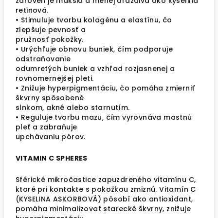
zároveň je mäkšia a menej dráždivá ako kyselina
retinová.
• Stimuluje tvorbu kolagénu a elastínu, čo
zlepšuje pevnosť a
pružnosť pokožky.
• Urýchľuje obnovu buniek, čím podporuje
odstraňovanie
odumretých buniek a vzhľad rozjasnenej a
rovnomernejšej pleti.
• Znižuje hyperpigmentáciu, čo pomáha zmierniť
škvrny spôsobené
slnkom, akné alebo starnutím.
• Reguluje tvorbu mazu, čím vyrovnáva mastnú
pleť a zabraňuje
upchávaniu pórov.
VITAMIN C SPHERES
Sférické mikročastice zapuzdreného vitamínu C,
ktoré pri kontakte s pokožkou zmiznú. Vitamín C
(KYSELINA ASKORBOVÁ) pôsobí ako antioxidant,
pomáha minimalizovať starecké škvrny, znižuje