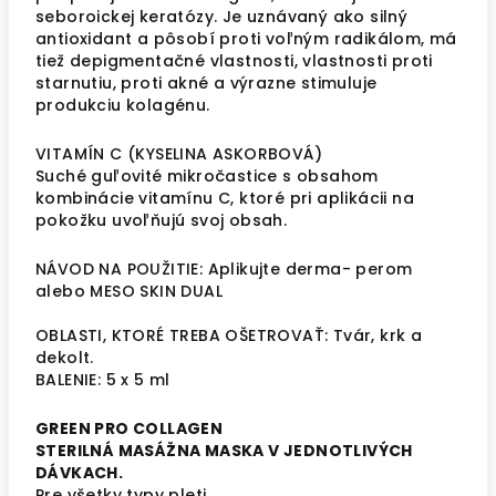
seboroickej keratózy. Je uznávaný ako silný
antioxidant a pôsobí proti voľným radikálom, má
tiež depigmentačné vlastnosti, vlastnosti proti
starnutiu, proti akné a výrazne stimuluje
produkciu kolagénu.
VITAMÍN C (KYSELINA ASKORBOVÁ)
Suché guľovité mikročastice s obsahom
kombinácie vitamínu C, ktoré pri aplikácii na
pokožku uvoľňujú svoj obsah.
NÁVOD NA POUŽITIE: Aplikujte derma- perom
alebo MESO SKIN DUAL
OBLASTI, KTORÉ TREBA OŠETROVAŤ: Tvár, krk a
dekolt.
BALENIE: 5 x 5 ml
GREEN PRO COLLAGEN
STERILNÁ MASÁŽNA MASKA V JEDNOTLIVÝCH
DÁVKACH.
Pre všetky typy pleti.