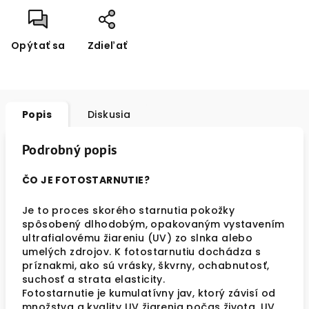
Opýtať sa
Zdieľať
Popis
Diskusia
Podrobný popis
ČO JE FOTOSTARNUTIE?
Je to proces skorého starnutia pokožky
spôsobený dlhodobým, opakovaným vystavením
ultrafialovému žiareniu (UV) zo slnka alebo
umelých zdrojov. K fotostarnutiu dochádza s
príznakmi, ako sú vrásky, škvrny, ochabnutosť,
suchosť a strata elasticity.
Fotostarnutie je kumulatívny jav, ktorý závisí od
množstva a kvality UV žiarenia počas života. UV