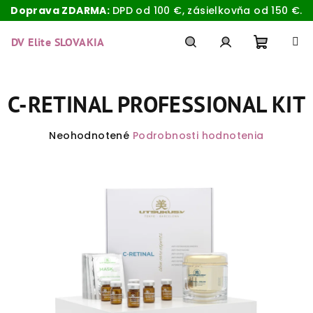
Doprava ZDARMA:
DPD od 100 €, zásielkovňa od 150 €.
Prejsť
na
DV Elite SLOVAKIA
obsah
Nákup
Hľadať
Prihlásenie
C-RETINAL PROFESSIONAL KIT
košík
Priemerné
Neohodnotené
Podrobnosti hodnotenia
hodnotenie
produktu
je
0,0
z
5
hviezdičiek.