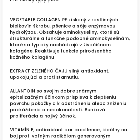
VEGETABLE COLLAGEN PF získaný z rastlinných
bielkovín škrobu, pšenice a sóje enzýmovou
hydrolýzou. Obsahuje aminokyseliny, ktoré sú
štrukturálne a funkčne podobné aminokyselinám,
ktoré sa typicky nachádzajú v živočíšnom
kolagéne. Reaktivuje funkcie prirodzeného
kožného kolagénu
EXTRAKT ZELENÉHO ČAJU silný antioxidant,
upokojujúci a proti starnutiu.
ALLANTOIN so svojim dobre známym
epitelizačným účinkom prispieva k zlepšeniu
povrchu pokožky a k odstráneniu alebo zníženiu
podráždenia a nedokonalostí. Bunková
proliferácia a hojivý účinok.
VITAMÍN E, antioxidant par excellence, ideálny na
boj proti voľným radikálom generovaným