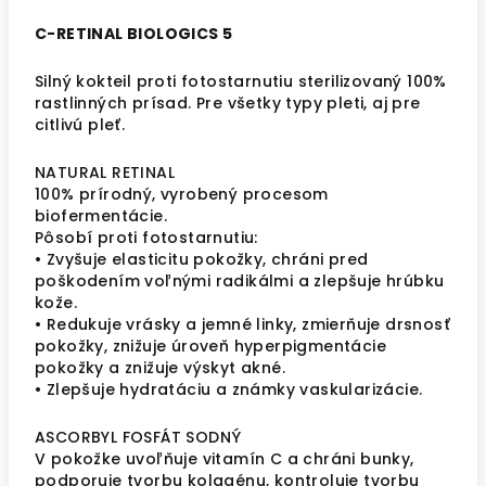
C-RETINAL BIOLOGICS 5
Silný kokteil proti fotostarnutiu sterilizovaný 100%
rastlinných prísad. Pre všetky typy pleti, aj pre
citlivú pleť.
NATURAL RETINAL
100% prírodný, vyrobený procesom
biofermentácie.
Pôsobí proti fotostarnutiu:
• Zvyšuje elasticitu pokožky, chráni pred
poškodením voľnými radikálmi a zlepšuje hrúbku
kože.
• Redukuje vrásky a jemné linky, zmierňuje drsnosť
pokožky, znižuje úroveň hyperpigmentácie
pokožky a znižuje výskyt akné.
• Zlepšuje hydratáciu a známky vaskularizácie.
ASCORBYL FOSFÁT SODNÝ
V pokožke uvoľňuje vitamín C a chráni bunky,
podporuje tvorbu kolagénu, kontroluje tvorbu