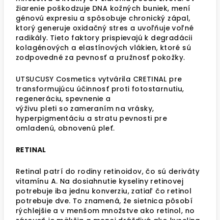
žiarenie poškodzuje DNA kožných buniek, mení
génovú expresiu a spôsobuje chronický zápal,
ktorý generuje oxidačný stres a uvoľňuje voľné
radikály. Tieto faktory prispievajú k degradácii
kolagénových a elastínových vlákien, ktoré sú
zodpovedné za pevnosť a pružnosť pokožky.
UTSUCUSY Cosmetics vytvárila CRETINAL pre
transformujúcu účinnosť proti fotostarnutiu,
regeneráciu, spevnenie a
výživu pleti so zameraním na vrásky,
hyperpigmentáciu a stratu pevnosti pre
omladenú, obnovenú pleť.
RETINAL
Retinal patrí do rodiny retinoidov, čo sú deriváty
vitamínu A. Na dosiahnutie kyseliny retinovej
potrebuje iba jednu konverziu, zatiaľ čo retinol
potrebuje dve. To znamená, že sietnica pôsobí
rýchlejšie a v menšom množstve ako retinol, no