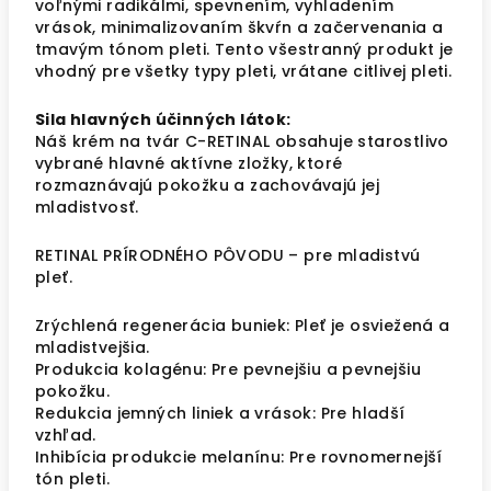
voľnými radikálmi, spevnením, vyhladením
vrások, minimalizovaním škvŕn a začervenania a
tmavým tónom pleti. Tento všestranný produkt je
vhodný pre všetky typy pleti, vrátane citlivej pleti.
Sila hlavných účinných látok:
Náš krém na tvár C-RETINAL obsahuje starostlivo
vybrané hlavné aktívne zložky, ktoré
rozmaznávajú pokožku a zachovávajú jej
mladistvosť.
RETINAL PRÍRODNÉHO PÔVODU – pre mladistvú
pleť.
Zrýchlená regenerácia buniek: Pleť je osviežená a
mladistvejšia.
Produkcia kolagénu: Pre pevnejšiu a pevnejšiu
pokožku.
Redukcia jemných liniek a vrások: Pre hladší
vzhľad.
Inhibícia produkcie melanínu: Pre rovnomernejší
tón pleti.