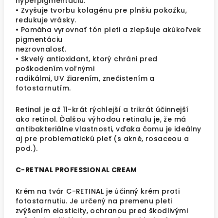
hyperpigmentáciu.
• Zvyšuje tvorbu kolagénu pre plnšiu pokožku,
redukuje vrásky.
• Pomáha vyrovnať tón pleti a zlepšuje akúkoľvek
pigmentáciu
nezrovnalosť.
• Skvelý antioxidant, ktorý chráni pred
poškodením voľnými
radikálmi, UV žiarením, znečistením a
fotostarnutím.
Retinal je až 11-krát rýchlejší a trikrát účinnejší
ako retinol. Ďalšou výhodou retinalu je, že má
antibakteriálne vlastnosti, vďaka čomu je ideálny
aj pre problematickú pleť (s akné, rosaceou a
pod.).
C-RETNAL PROFESSIONAL CREAM
Krém na tvár C-RETINAL je účinný krém proti
fotostarnutiu. Je určený na premenu pleti
zvýšením elasticity, ochranou pred škodlivými