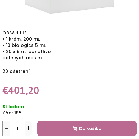
OBSAHUJE:
• 1 krém, 200 mL
• 10 biologics 5 mL
• 20 x 5mL jednotlivo
balených masiek
20 ošetrení
€401,20
Jednotková
Skladom
cena:
Kód:
185
−
+
Do košíka