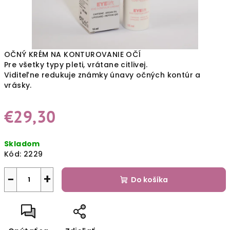
OČNÝ KRÉM NA KONTUROVANIE OČÍ
Pre všetky typy pleti, vrátane citlivej.
Viditeľne redukuje známky únavy očných kontúr a
vrásky.
€29,30
Jednotková
Skladom
cena:
Kód:
2229
−
+
Do košíka