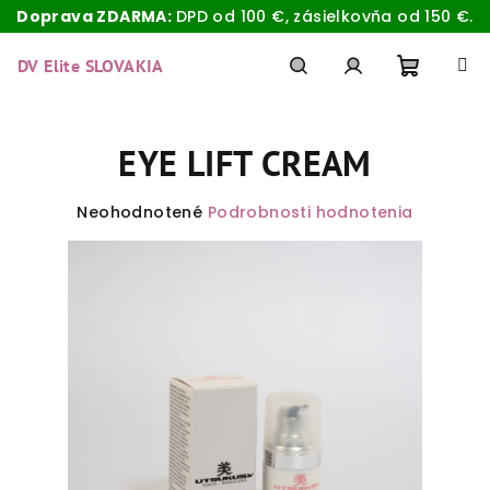
Doprava ZDARMA:
DPD od 100 €, zásielkovňa od 150 €.
Prejsť
na
DV Elite SLOVAKIA
obsah
Nákup
Hľadať
Prihlásenie
EYE LIFT CREAM
košík
Priemerné
Neohodnotené
Podrobnosti hodnotenia
hodnotenie
produktu
je
0,0
z
5
hviezdičiek.