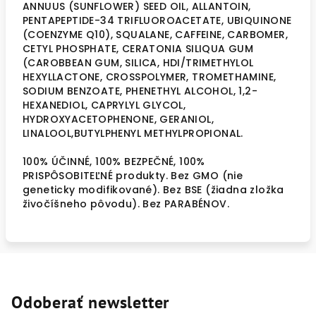
ANNUUS (SUNFLOWER) SEED OIL, ALLANTOIN,
PENTAPEPTIDE-34 TRIFLUOROACETATE, UBIQUINONE
(COENZYME Q10), SQUALANE, CAFFEINE, CARBOMER,
CETYL PHOSPHATE, CERATONIA SILIQUA GUM
(CAROBBEAN GUM, SILICA, HDI/TRIMETHYLOL
HEXYLLACTONE, CROSSPOLYMER, TROMETHAMINE,
SODIUM BENZOATE, PHENETHYL ALCOHOL, 1,2-
HEXANEDIOL, CAPRYLYL GLYCOL,
HYDROXYACETOPHENONE, GERANIOL,
LINALOOL,BUTYLPHENYL METHYLPROPIONAL.
100% ÚČINNÉ, 100% BEZPEČNÉ, 100%
PRISPÔSOBITEĽNÉ produkty. Bez GMO (nie
geneticky modifikované). Bez BSE (žiadna zložka
živočíšneho pôvodu). Bez PARABÉNOV.
Odoberať newsletter