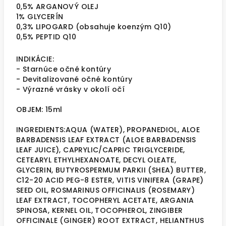
0,5% ARGANOVÝ OLEJ
1% GLYCERÍN
0,3% LIPOGARD (obsahuje koenzým Q10)
0,5% PEPTID Q10
INDIKÁCIE:
- Starnúce očné kontúry
- Devitalizované očné kontúry
- Výrazné vrásky v okolí očí
OBJEM: 15ml
INGREDIENTS:AQUA (WATER), PROPANEDIOL, ALOE
BARBADENSIS LEAF EXTRACT (ALOE BARBADENSIS
LEAF JUICE), CAPRYLIC/CAPRIC TRIGLYCERIDE,
CETEARYL ETHYLHEXANOATE, DECYL OLEATE,
GLYCERIN, BUTYROSPERMUM PARKII (SHEA) BUTTER,
C12-20 ACID PEG-8 ESTER, VITIS VINIFERA (GRAPE)
SEED OIL, ROSMARINUS OFFICINALIS (ROSEMARY)
LEAF EXTRACT, TOCOPHERYL ACETATE, ARGANIA
SPINOSA, KERNEL OIL, TOCOPHEROL, ZINGIBER
OFFICINALE (GINGER) ROOT EXTRACT, HELIANTHUS