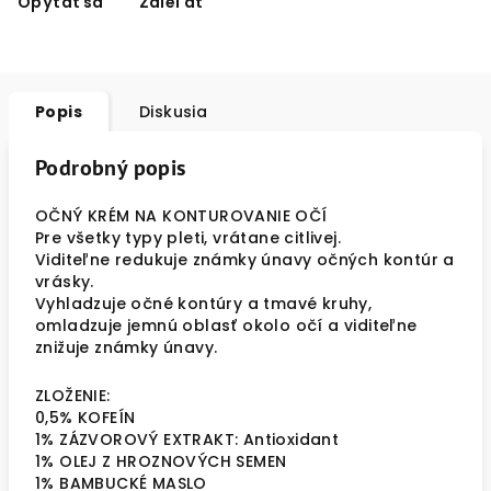
Opýtať sa
Zdieľať
Popis
Diskusia
Podrobný popis
OČNÝ KRÉM NA KONTUROVANIE OČÍ
Pre všetky typy pleti, vrátane citlivej.
Viditeľne redukuje známky únavy očných kontúr a
vrásky.
Vyhladzuje očné kontúry a tmavé kruhy,
omladzuje jemnú oblasť okolo očí a viditeľne
znižuje známky únavy.
ZLOŽENIE:
0,5% KOFEÍN
1% ZÁZVOROVÝ EXTRAKT: Antioxidant
1% OLEJ Z HROZNOVÝCH SEMEN
1% BAMBUCKÉ MASLO