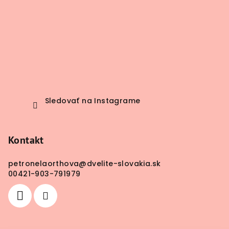
Sledovať na Instagrame
Kontakt
petronelaorthova
@
dvelite-slovakia.sk
00421-903-791979