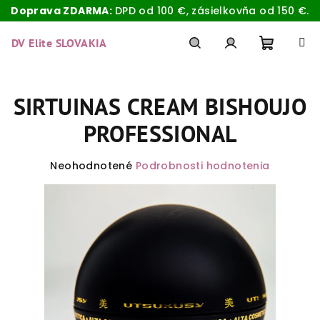
Doprava ZDARMA:
DPD od 100 €, zásielkovňa od 150 €.
Prejsť
na
DV Elite SLOVAKIA
obsah
Nákup
Hľadať
Prihlásenie
SIRTUINAS CREAM BISHOUJO
košík
PROFESSIONAL
Priemerné
Neohodnotené
Podrobnosti hodnotenia
hodnotenie
produktu
je
0,0
z
5
hviezdičiek.