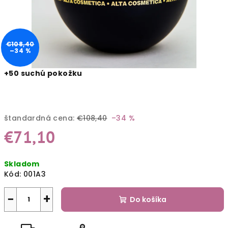
€108,40
–34 %
+50 suchú pokožku
štandardná cena:
€108,40
–34 %
€71,10
Jednotková
Skladom
cena:
Kód:
001A3
−
+
Do košíka