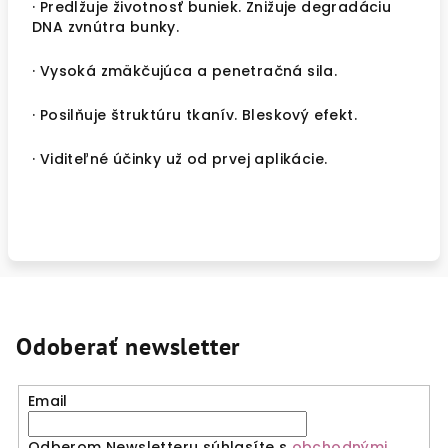
· Predlžuje životnosť buniek. Znižuje degradáciu
DNA zvnútra bunky.
· Vysoká zmäkčujúca a penetračná sila.
· Posilňuje štruktúru tkanív. Bleskový efekt.
· Viditeľné účinky už od prvej aplikácie.
Odoberať newsletter
Email
Odberom Newsletteru súhlasíte s
obchodnými